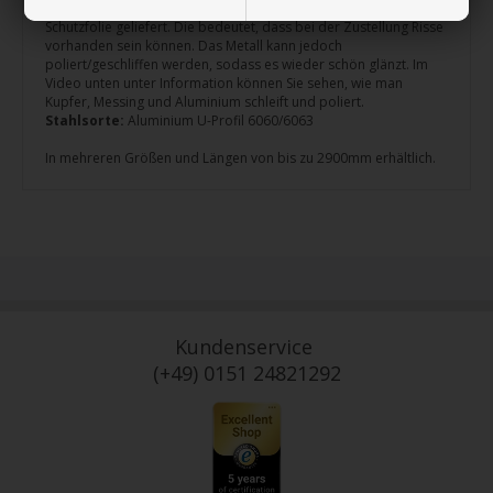
NB:
Aluminium ist ein empfindliches Metall und wird ohne
Schutzfolie geliefert. Die bedeutet, dass bei der Zustellung Risse
vorhanden sein können. Das Metall kann jedoch
poliert/geschliffen werden, sodass es wieder schön glänzt. Im
Video unten unter Information können Sie sehen, wie man
Kupfer, Messing und Aluminium schleift und poliert.
Stahlsorte:
Aluminium U-Profil 6060/6063
In mehreren Größen und Längen von bis zu 2900mm erhältlich.
Kundenservice
(+49) 0151 24821292