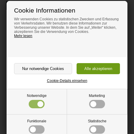
Beschreibung
Information
Cookie Informationen
U-Profil aus Aluminium,
Wir verwenden Cookies zu statistischen Zwecken und Erfassung
von Verkehrsdaten. Wir benutzen diese Informationen zur
gleichseitig
Verbesserung unserer Website. In dem Sie auf „Weiter“ klicken,
akzeptieren Sie die Verwendung von Cookies.
Mehr lesen
Gleichseitiges U-Profil aus Aluminium, Zuschnitt nach Maß.
Leichtes Material, das nicht rostet.
Perfekt für DIY-Stahlprojekte.
Lässt sich mit einem Winkelschleifer zuschneiden.
Ein geichseitiges U-Profil aus Aluminium lässt sich sowohl im
Cookie-Details einsehen
Innen- als auch Außenbereich anwenden. Aluminium rostet nicht
und ist wesentlich leichter als andere Stahlsorten, was die
Bearbeitung vereinfacht.
Notwendige
Marketing
Wird die unbehandelte Aluminiumschiene im Außenbereich
verwendet, wird die Oberfläche patinieren. Gleichseitige
Winkelprofile aus Aluminium können leicht selbst zugeschnitten
werden. Verwenden Sie einen Winkelschleifer oder eine
Funktionale
Statistische
Metallsäge.