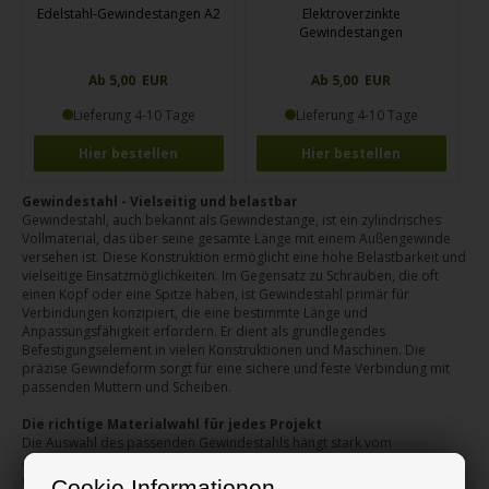
Edelstahl-Gewindestangen A2
Elektroverzinkte
Gewindestangen
Ab 5,00 EUR
Ab 5,00 EUR
Lieferung 4-10 Tage
Lieferung 4-10 Tage
Hier bestellen
Hier bestellen
Gewindestahl - Vielseitig und belastbar
Gewindestahl, auch bekannt als Gewindestange, ist ein zylindrisches
Vollmaterial, das über seine gesamte Länge mit einem Außengewinde
versehen ist. Diese Konstruktion ermöglicht eine hohe Belastbarkeit und
vielseitige Einsatzmöglichkeiten. Im Gegensatz zu Schrauben, die oft
einen Kopf oder eine Spitze haben, ist Gewindestahl primär für
Verbindungen konzipiert, die eine bestimmte Länge und
Anpassungsfähigkeit erfordern. Er dient als grundlegendes
Befestigungselement in vielen Konstruktionen und Maschinen. Die
präzise Gewindeform sorgt für eine sichere und feste Verbindung mit
passenden Muttern und Scheiben.
Die richtige Materialwahl für jedes Projekt
Die Auswahl des passenden Gewindestahls hängt stark vom
Anwendungsbereich und den Umgebungsbedingungen ab. Wir führen
drei Hauptvarianten: normaler Gewindestahl, galvanisierter
Cookie Informationen