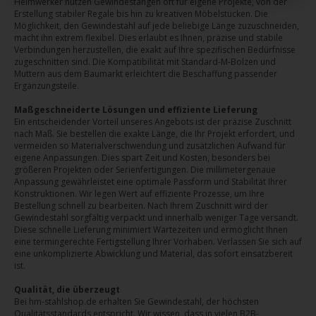
Heimwerker nutzen Gewindestangen oft für eigene Projekte, von der
Erstellung stabiler Regale bis hin zu kreativen Möbelstücken. Die
Möglichkeit, den Gewindestahl auf jede beliebige Länge zuzuschneiden,
macht ihn extrem flexibel. Dies erlaubt es Ihnen, präzise und stabile
Verbindungen herzustellen, die exakt auf Ihre spezifischen Bedürfnisse
zugeschnitten sind. Die Kompatibilität mit Standard-M-Bolzen und
Muttern aus dem Baumarkt erleichtert die Beschaffung passender
Ergänzungsteile.
Maßgeschneiderte Lösungen und effiziente Lieferung
Ein entscheidender Vorteil unseres Angebots ist der präzise Zuschnitt
nach Maß. Sie bestellen die exakte Länge, die Ihr Projekt erfordert, und
vermeiden so Materialverschwendung und zusätzlichen Aufwand für
eigene Anpassungen. Dies spart Zeit und Kosten, besonders bei
größeren Projekten oder Serienfertigungen. Die millimetergenaue
Anpassung gewährleistet eine optimale Passform und Stabilität Ihrer
Konstruktionen. Wir legen Wert auf effiziente Prozesse, um Ihre
Bestellung schnell zu bearbeiten. Nach Ihrem Zuschnitt wird der
Gewindestahl sorgfältig verpackt und innerhalb weniger Tage versandt.
Diese schnelle Lieferung minimiert Wartezeiten und ermöglicht Ihnen
eine termingerechte Fertigstellung Ihrer Vorhaben. Verlassen Sie sich auf
eine unkomplizierte Abwicklung und Material, das sofort einsatzbereit
ist.
Qualität, die überzeugt
Bei hm-stahlshop.de erhalten Sie Gewindestahl, der höchsten
Qualitätsstandards entspricht. Wir wissen, dass in vielen B2B-