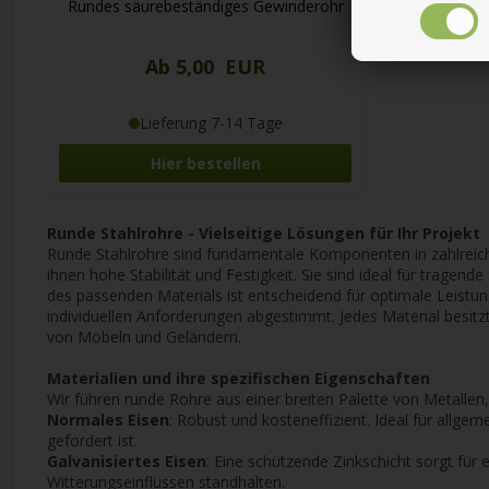
Rundes säurebeständiges Gewinderohr
Ab 5,00 EUR
Lieferung 7-14 Tage
Hier bestellen
Runde Stahlrohre - Vielseitige Lösungen für Ihr Projekt
Runde Stahlrohre sind fundamentale Komponenten in zahlreiche
ihnen hohe Stabilität und Festigkeit. Sie sind ideal für trage
des passenden Materials ist entscheidend für optimale Leistu
individuellen Anforderungen abgestimmt. Jedes Material besitzt
von Möbeln und Geländern.
Materialien und ihre spezifischen Eigenschaften
Wir führen runde Rohre aus einer breiten Palette von Metalle
Normales Eisen
: Robust und kosteneffizient. Ideal für allg
gefordert ist.
Galvanisiertes Eisen
: Eine schützende Zinkschicht sorgt fü
Witterungseinflüssen standhalten.