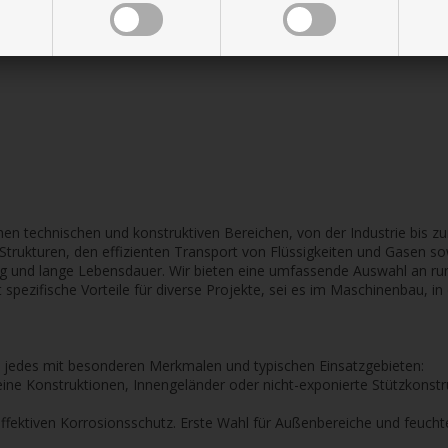
n technischen und konstruktiven Bereichen, von der Industrie bis zum
nde Strukturen, den effizienten Transport von Flüssigkeiten und Gasen
ng und lange Lebensdauer. Wir bieten eine umfassende Auswahl an ru
 spezifische Vorteile für diverse Projekte, sei es im Maschinenbau, 
n, jedes mit besonderen Merkmalen und typischen Einsatzgebieten:
emeine Konstruktionen, Innengeländer oder nicht-exponierte Stützkonst
r effektiven Korrosionsschutz. Erste Wahl für Außenbereiche und feu