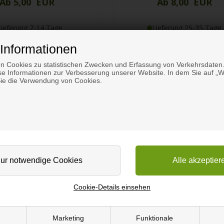
Ab 5,00 EUR
Ab 8,00 EUR
Lieferung 7-14 Tage
Lieferung 25-35 Tage
Hier bestellen
Hier bestellen
Informationen
n Cookies zu statistischen Zwecken und Erfassung von Verkehrsdaten.
e Informationen zur Verbesserung unserer Website. In dem Sie auf „We
Sie die Verwendung von Cookies.
Cookie-Details einsehen
e
Marketing
Funktionale