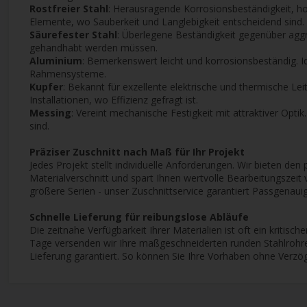
Rostfreier Stahl
: Herausragende Korrosionsbeständigkeit, ho
Elemente, wo Sauberkeit und Langlebigkeit entscheidend sind.
Säurefester Stahl
: Überlegene Beständigkeit gegenüber aggr
gehandhabt werden müssen.
Aluminium
: Bemerkenswert leicht und korrosionsbeständig. I
Rahmensysteme.
Kupfer
: Bekannt für exzellente elektrische und thermische Le
Installationen, wo Effizienz gefragt ist.
Messing
: Vereint mechanische Festigkeit mit attraktiver Opt
sind.
Präziser Zuschnitt nach Maß für Ihr Projekt
Jedes Projekt stellt individuelle Anforderungen. Wir bieten de
Materialverschnitt und spart Ihnen wertvolle Bearbeitungszeit 
größere Serien - unser Zuschnittservice garantiert Passgenauigk
Schnelle Lieferung für reibungslose Abläufe
Die zeitnahe Verfügbarkeit Ihrer Materialien ist oft ein kritisc
Tage versenden wir Ihre maßgeschneiderten runden Stahlrohre 
Lieferung garantiert. So können Sie Ihre Vorhaben ohne Verz