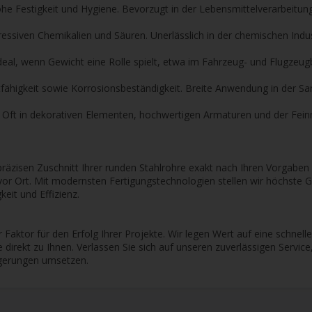
he Festigkeit und Hygiene. Bevorzugt in der Lebensmittelverarbeitung
essiven Chemikalien und Säuren. Unerlässlich in der chemischen Indus
deal, wenn Gewicht eine Rolle spielt, etwa im Fahrzeug- und Flugzeug
itfähigkeit sowie Korrosionsbeständigkeit. Breite Anwendung in der S
ik. Oft in dekorativen Elementen, hochwertigen Armaturen und der Fei
n präzisen Zuschnitt Ihrer runden Stahlrohre exakt nach Ihren Vorgabe
vor Ort. Mit modernsten Fertigungstechnologien stellen wir höchste G
eit und Effizienz.
her Faktor für den Erfolg Ihrer Projekte. Wir legen Wert auf eine schnel
direkt zu Ihnen. Verlassen Sie sich auf unseren zuverlässigen Servic
ögerungen umsetzen.