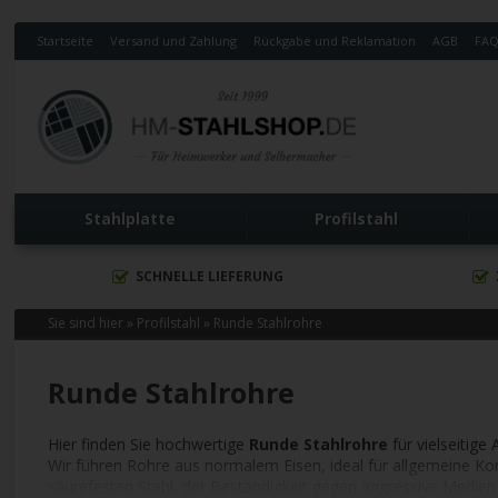
Startseite
Versand und Zahlung
Rückgabe und Reklamation
AGB
FA
Stahlplatte
Profilstahl
SCHNELLE LIEFERUNG
Sie sind hier »
Profilstahl
»
Runde Stahlrohre
Runde Stahlrohre
Hier finden Sie hochwertige
Runde Stahlrohre
für vielseitig
Wir führen Rohre aus normalem Eisen, ideal für allgemeine Ko
säurefesten Stahl, der Beständigkeit gegen aggressive Medien