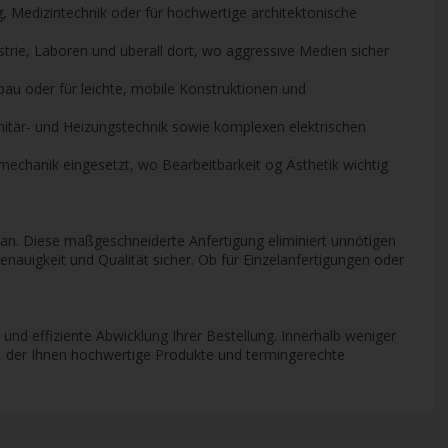
, Medizintechnik oder für hochwertige architektonische
trie, Laboren und überall dort, wo aggressive Medien sicher
bau oder für leichte, mobile Konstruktionen und
anitär- und Heizungstechnik sowie komplexen elektrischen
nmechanik eingesetzt, wo Bearbeitbarkeit og Ästhetik wichtig
n an. Diese maßgeschneiderte Anfertigung eliminiert unnötigen
enauigkeit und Qualität sicher. Ob für Einzelanfertigungen oder
le und effiziente Abwicklung Ihrer Bestellung. Innerhalb weniger
e, der Ihnen hochwertige Produkte und termingerechte