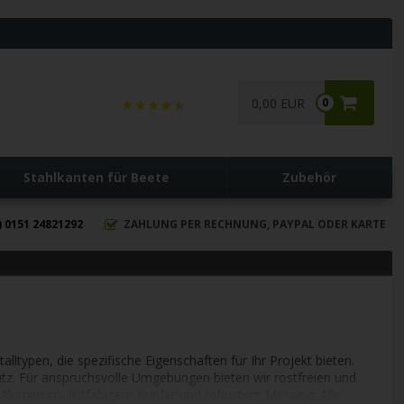
0,00 EUR
0
Stahlkanten für Beete
Zubehör
) 0151 24821292
ZAHLUNG PER RECHNUNG, PAYPAL ODER KARTE
typen, die spezifische Eigenschaften für Ihr Projekt bieten.
utz. Für anspruchsvolle Umgebungen bieten wir rostfreien und
 Aluminium, leitfähigem Kupfer und robustem Messing. Alle