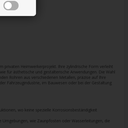
 privaten Heimwerkerprojekt. Ihre zylindrische Form verleiht
 sowie für ästhetische und gestalterische Anwendungen. Die Wahl
nden Rohren aus verschiedenen Metallen, präzise auf Ihre
in der Fahrzeugindustrie, im Bauwesen oder bei der Gestaltung
ruktionen, wo keine spezielle Korrosionsbeständigkeit
chte Umgebungen, wie Zaunpfosten oder Wasserleitungen, die