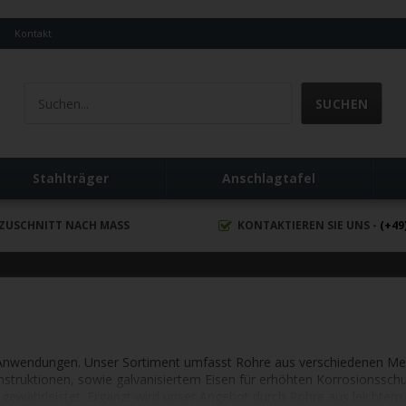
Q
Kontakt
Stahlträger
Anschlagtafel
ZUSCHNITT NACH MASS
KONTAKTIEREN SIE UNS -
(+49
e Anwendungen. Unser Sortiment umfasst Rohre aus verschiedenen Metall
nstruktionen, sowie galvanisiertem Eisen für erhöhten Korrosionssch
 gewährleistet. Ergänzt wird unser Angebot durch Rohre aus leichtem