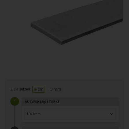
cm
mm
Ziele setzen:
AUSWÄHLEN STÄRKE