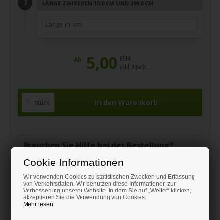
LÄNGE ZWISCHEN 10.0 CM UND 290.0 CM
5,00
EUR
Ab
inkl. MwSt
stück
Brauchen Sie Hilfe bei der Bestellung?
Kontaktieren Sie uns, wir beraten Sie gerne unter:
Cookie Informationen
0151 24821292
Wir verwenden Cookies zu statistischen Zwecken und Erfassung
kundenservice@hm-stahlshop.de
von Verkehrsdaten. Wir benutzen diese Informationen zur
Verbesserung unserer Website. In dem Sie auf „Weiter“ klicken,
akzeptieren Sie die Verwendung von Cookies.
Mehr lesen