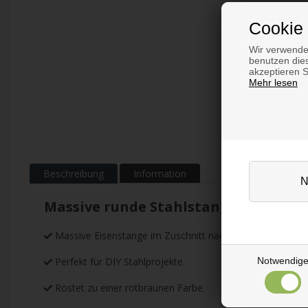
Cookie 
Wir verwende
benutzen dies
akzeptieren 
Mehr lesen
Beschreibung
Information
Massive runde Stahlstange
Massive Eisenstange im Zuschnitt nach Maß.
Notwendig
Perfekt für DIY Stahlprojekte.
Rostet zu einer rotbraunen Farbe.