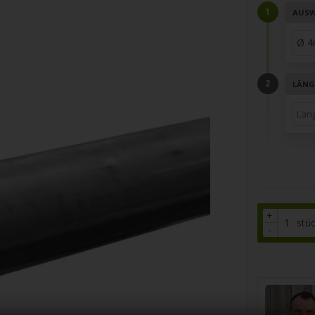
AUSW
LÄNG
+
stü
-