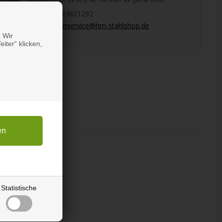
0151 24821292
kundenservice@hm-stahlshop.de
 Wir
iter“ klicken,
Statistische