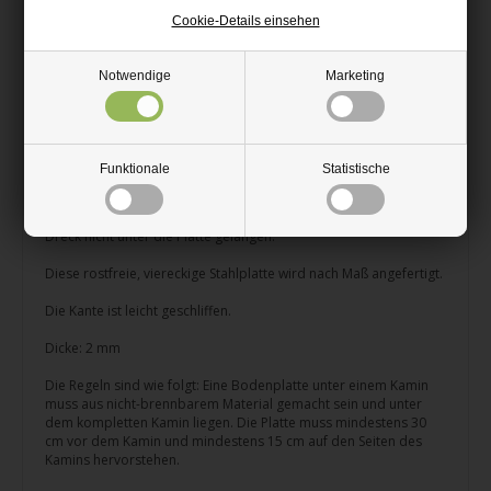
Stahl, viereckig
Cookie-Details einsehen
Wir schneiden auf Ihr Maß zu!
In Dänemark produziert.
Notwendige
Marketing
Schöne Kaminbodenplatte aus rostfreiem Stahl. Die Stahlplatte
für den Kamin ist aus 2mm Stahl hergestellt, so dass sie hohe
Wärme als auch das Gewicht des Kamins standhalten kann.
Funktionale
Statistische
Platzieren Sie die Kaminbodenplatte auf einem ebenen Boden,
so dass sie komplett unterstützt ist. Wir empfehlen die Platte mit
klarem Silikon komplett zu verdichten, so dass Insekten und
Dreck nicht unter die Platte gelangen.
Diese rostfreie, viereckige Stahlplatte wird nach Maß angefertigt.
Die Kante ist leicht geschliffen.
Dicke: 2 mm
Die Regeln sind wie folgt: Eine Bodenplatte unter einem Kamin
muss aus nicht-brennbarem Material gemacht sein und unter
dem kompletten Kamin liegen. Die Platte muss mindestens 30
cm vor dem Kamin und mindestens 15 cm auf den Seiten des
Kamins hervorstehen.